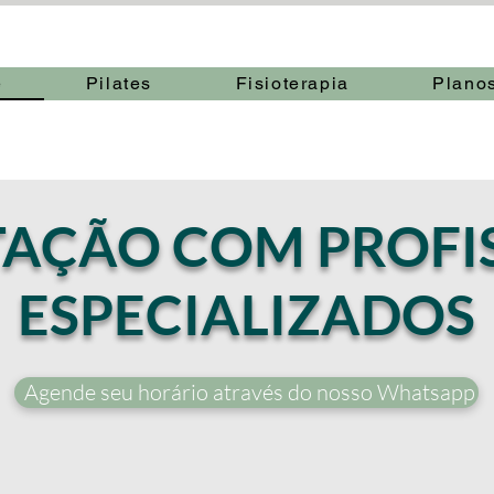
e
Pilates
Fisioterapia
Plano
TAÇÃO COM PROFI
ESPECIALIZADOS
Agende seu horário através do nosso Whatsapp