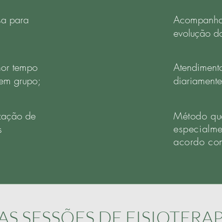
sa para
Acompanha
evolução do
or tempo
Atendiment
 em grupo;
diariamente
ização de
Método que
especialme
s
acordo co
S SESSÕES DE FISIOTERAP