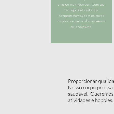
uma ou mais técnicas. Com seu
planejamento feito nos
comprometemos com as metas
traçadas e juntos alcançaremos
seus objetivos.
Proporcionar qualida
Nosso corpo precisa s
saudável. Queremos 
atividades e hobbies