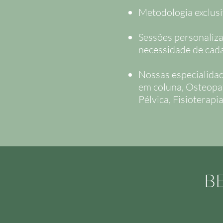
Metodologia exclusi
Sessões personaliz
necessidade de cada
Nossas especialidad
em coluna, Osteopat
Pélvica, Fisioterapi
B