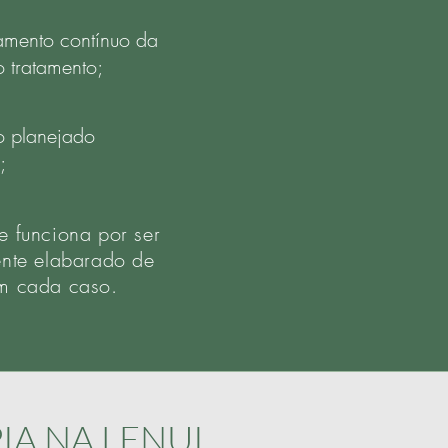
mento contínuo da
 tratamento;
o planejado
;
 funciona por ser
nte elabarado de
m cada caso.
IA NA LENUI