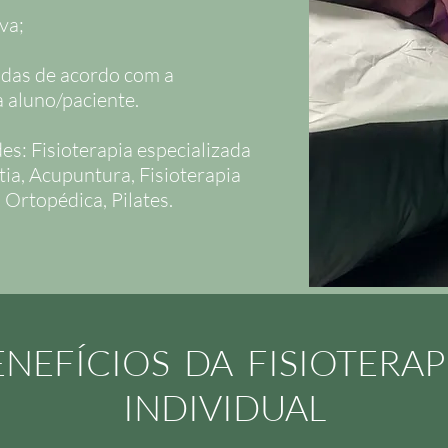
va;
adas de acordo com a
 aluno/paciente.
es: Fisioterapia especializada
ia, Acupuntura, Fisioterapia
a Ortopédica, Pilates.
ENEFÍCIOS DA FISIOTERAP
INDIVIDUAL